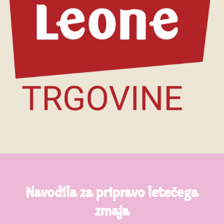
Navodila za pripravo letečega
zmaja