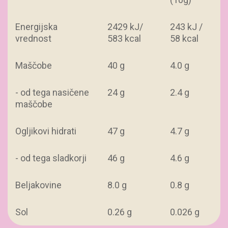
Energijska
2429 kJ/
243 kJ /
vrednost
583 kcal
58 kcal
Maščobe
40 g
4.0 g
- od tega nasičene
24 g
2.4 g
maščobe
Ogljikovi hidrati
47 g
4.7 g
- od tega sladkorji
46 g
4.6 g
Beljakovine
8.0 g
0.8 g
Sol
0.26 g
0.026 g