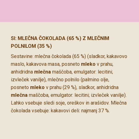
SI: MLEČNA ČOKOLADA (65 %) Z MLEČNIM
POLNILOM (35 %)
Sestavine: mlečna čokolada (65 %) (sladkor, kakavovo
maslo, kakavova masa, posneto
mleko
v prahu,
anhidridna
mlečna
maščoba, emulgator: lecitini;
izvleček vanilje), mlečno polnilo (palmino olje,
posneto
mleko
v prahu (29 %), sladkor, anhidridna
mlečna
maščoba, emulgator: lecitini; izvleček vanilje).
Lahko vsebuje sledi soje, oreškov in arašidov. Mlečna
čokolada vsebuje: kakavovi deli: najmanj 37 %.